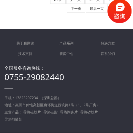
下一页
最后一页
关于联腾达
产品系列
解决方案
技术支持
新闻中心
联系我们
全国服务咨询热线：
0755-29082440
手机：13823207234 （深圳总部）
地址：惠州市仲恺高新区惠环街道西坑路1号（1、2号厂房）
主营产品：
导热硅胶片
导热硅脂
导热陶瓷片
导热矽胶片
导热填缝剂