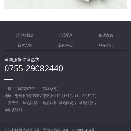
关于联腾达
产品系列
解决方案
技术支持
新闻中心
联系我们
全国服务咨询热线：
0755-29082440
手机：13823207234 （深圳总部）
地址：惠州市仲恺高新区惠环街道西坑路1号（1、2号厂房）
主营产品：
导热硅胶片
导热硅脂
导热陶瓷片
导热矽胶片
导热填缝剂
© 深圳联腾达科技有限公司版权所有
粤ICP备12092414号