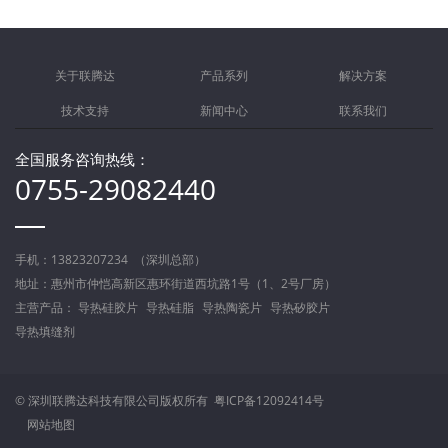
关于联腾达
产品系列
解决方案
技术支持
新闻中心
联系我们
全国服务咨询热线：
0755-29082440
手机：13823207234 （深圳总部）
地址：惠州市仲恺高新区惠环街道西坑路1号（1、2号厂房）
主营产品：
导热硅胶片
导热硅脂
导热陶瓷片
导热矽胶片
导热填缝剂
© 深圳联腾达科技有限公司版权所有
粤ICP备12092414号
网站地图